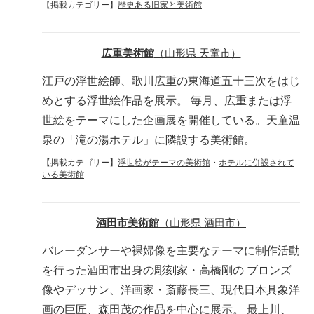
【掲載カテゴリー】
歴史ある旧家と美術館
広重美術館
（山形県 天童市）
江戸の浮世絵師、歌川広重の東海道五十三次をはじ
めとする浮世絵作品を展示。 毎月、広重または浮
世絵をテーマにした企画展を開催している。天童温
泉の「滝の湯ホテル」に隣設する美術館。
【掲載カテゴリー】
浮世絵がテーマの美術館
・
ホテルに併設されて
いる美術館
酒田市美術館
（山形県 酒田市）
バレーダンサーや裸婦像を主要なテーマに制作活動
を行った酒田市出身の彫刻家・高橋剛の ブロンズ
像やデッサン、洋画家・斎藤長三、現代日本具象洋
画の巨匠、森田茂の作品を中心に展示。 最上川、