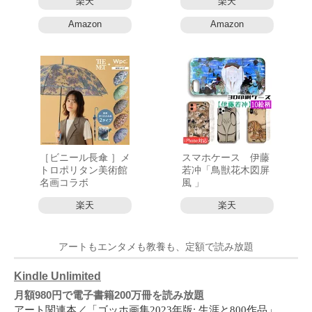
楽天
楽天
Amazon
Amazon
［ビニール長傘 ］メ
スマホケース 伊藤
トロポリタン美術館
若冲「鳥獣花木図屏
名画コラボ
風 」
楽天
楽天
アートもエンタメも教養も、定額で読み放題
Kindle Unlimited
月額980円で電子書籍200万冊を読み放題
アート関連本／「ゴッホ画集2023年版: 生涯と800作品」