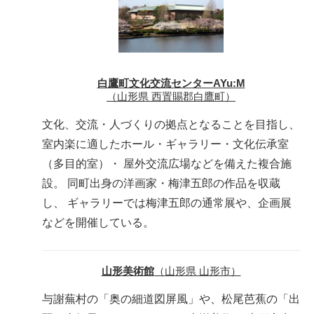
白鷹町文化交流センターAYu:M
（山形県 西置賜郡白鷹町）
文化、交流・人づくりの拠点となることを目指し、
室内楽に適したホール・ギャラリー・文化伝承室
（多目的室）・ 屋外交流広場などを備えた複合施
設。 同町出身の洋画家・梅津五郎の作品を収蔵
し、 ギャラリーでは梅津五郎の通常展や、企画展
などを開催している。
山形美術館
（山形県 山形市）
与謝蕪村の「奥の細道図屏風」や、松尾芭蕉の「出