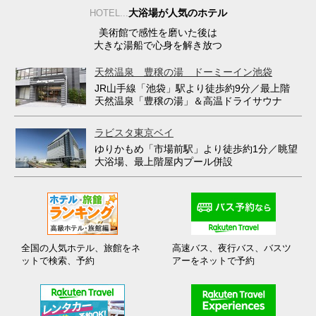
大浴場が人気のホテル
HOTEL...
美術館で感性を磨いた後は
大きな湯船で心身を解き放つ
天然温泉 豊穣の湯 ドーミーイン池袋
JR山手線「池袋」駅より徒歩約9分／最上階
天然温泉「豊穣の湯」＆高温ドライサウナ
ラビスタ東京ベイ
ゆりかもめ「市場前駅」より徒歩約1分／眺望
大浴場、最上階屋内プール併設
全国の人気ホテル、旅館をネ
高速バス、夜行バス、バスツ
ットで検索、予約
アーをネットで予約