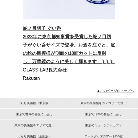
蛇ノ目切子 ぐい呑
2023年に東京都知事賞を受賞した蛇ノ目切
子がぐい呑サイズで登場。お酒を注ぐと、底
の蛇の目模様が側面の18面カットに反射
し、万華鏡のように美しく輝きます
❯❯❯
GLASS-LAB株式会社
Rakuten
▲このページのトップへ
ぶらり美術館〈東京版〉
東京の美術館をカテゴリーで選ぶ
東京で世界の巨匠に出会う
東京で日本の名品に出会う
東京の美術館をエリアで選ぶ
東京のミュージアムカフェ
ぶらり美術館〈全国版〉
アートグッズのアートDG堂