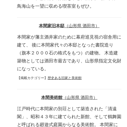
鳥海山を一望に収める喫茶室もぜひ。
本間家旧本邸
（山形県 酒田市）
本間家が藩主酒井家のために幕府巡見視の宿舎用に
建て、 後に本間家代々の本邸となった書院造り
（旗本２０００石の格式をもつ）の建物。 木造建
築物としては酒田市最古であり、山形県指定文化財
になっている。
【掲載カテゴリー】
歴史ある旧家と美術館
本間美術館
（山形県 酒田市）
江戸時代に本間家の別荘として築造された「清遠
閣」、昭和４３年に建てられた新館、そして鶴舞園
と呼ばれる廻遊式庭園からなる美術館。 本間家に