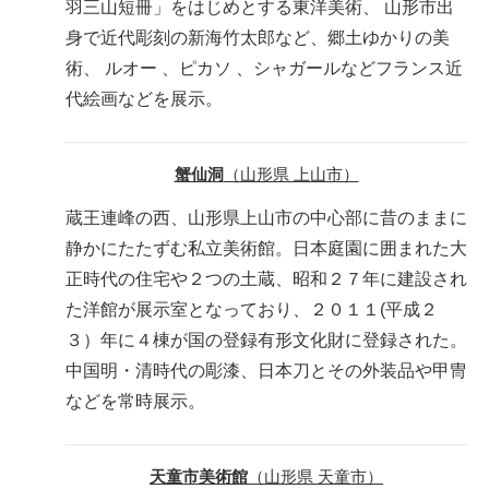
羽三山短冊」をはじめとする東洋美術、 山形市出
身で近代彫刻の新海竹太郎など、郷土ゆかりの美
術、 ルオー 、ピカソ 、シャガールなどフランス近
代絵画などを展示。
蟹仙洞
（山形県 上山市）
蔵王連峰の西、山形県上山市の中心部に昔のままに
静かにたたずむ私立美術館。日本庭園に囲まれた大
正時代の住宅や２つの土蔵、昭和２７年に建設され
た洋館が展示室となっており、２０１１(平成２
３）年に４棟が国の登録有形文化財に登録された。
中国明・清時代の彫漆、日本刀とその外装品や甲冑
などを常時展示。
天童市美術館
（山形県 天童市）