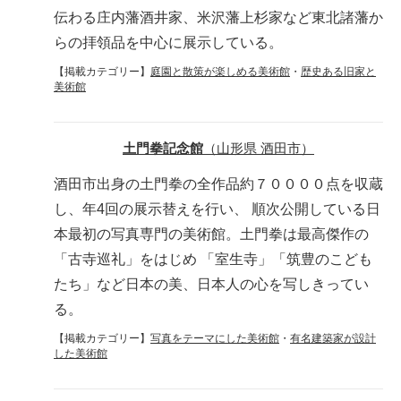
伝わる庄内藩酒井家、米沢藩上杉家など東北諸藩か
らの拝領品を中心に展示している。
【掲載カテゴリー】
庭園と散策が楽しめる美術館
・
歴史ある旧家と
美術館
土門拳記念館
（山形県 酒田市）
酒田市出身の土門拳の全作品約７００００点を収蔵
し、年4回の展示替えを行い、 順次公開している日
本最初の写真専門の美術館。土門拳は最高傑作の
「古寺巡礼」をはじめ 「室生寺」「筑豊のこども
たち」など日本の美、日本人の心を写しきってい
る。
【掲載カテゴリー】
写真をテーマにした美術館
・
有名建築家が設計
した美術館