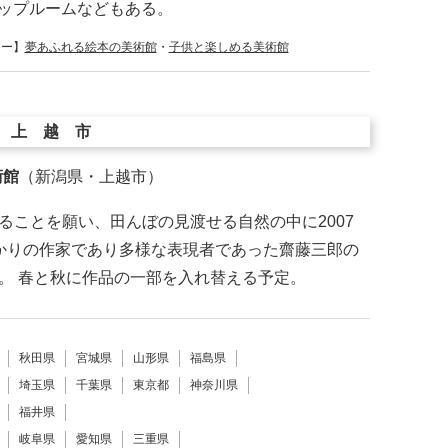
ップルームなどもある。
リー】
夢あふれる絵本の美術館
・
子供と楽しめる美術館
上越市
術館
（新潟県・上越市）
ることを願い、田んぼの見渡せる自然の中に2007
かりの作家であり多様な表現者であった齋藤三郎の
。 春と秋に作品の一部を入れ替える予定。
秋田県
宮城県
山形県
福島県
埼玉県
千葉県
東京都
神奈川県
福井県
岐阜県
愛知県
三重県