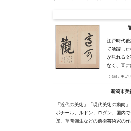
江戸時代後
て活躍した
が見れる文
なく、直に
【掲載カテゴ
新潟市美
「近代の美術」「現代美術の動向」
ボナール、ルドン、ロダン、国内で
郎、草間彌生などの前衛芸術家の作