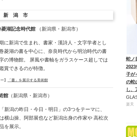
新潟市
巻菱湖記念時代館
（新潟県・新潟市）
期に新潟で生まれ、書家・漢詩人・文字学者とし
巻菱湖の書を中心に、奈良時代から明治時代の書
蛇ノ
字の博物館。 屏風や書軸をガラスケース超しでは
20
鑑賞できるのが特徴。
子が
リー】
「書」を展示する美術館
の蛇
し、
術館
（新潟県・新潟市）
GLA
楽天
「新潟の昨日・今日・明日」の3つをテーマに、
は横山操、阿部展也など新潟出身の作家や 高松次
品を展示。