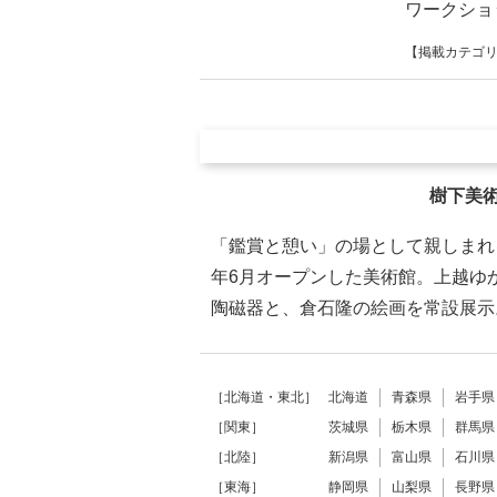
ワークショ
【掲載カテゴ
樹下美
「鑑賞と憩い」の場として親しまれ
年6月オープンした美術館。上越ゆ
陶磁器と、倉石隆の絵画を常設展示
［北海道・東北］
北海道
青森県
岩手県
［関東］
茨城県
栃木県
群馬県
［北陸］
新潟県
富山県
石川県
［東海］
静岡県
山梨県
長野県