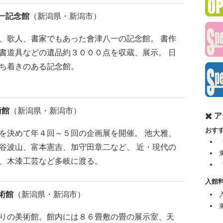
一記念館
（新潟県・新潟市）
、歌人、書家でもあった會津八一の記念館。 書作
書道具などの遺品約３０００点を収蔵、展示。 日
ち着きのある記念館。
術館
（新潟県・新潟市）
✖️ 
おす
を決めて年４回～５回の企画展を開催。 池大雅、
谷波山、富本憲吉、加守田章二など、 近・現代の
、木漆工芸など多岐に渡る。
入館料
術館
（新潟県・新潟市）
りの美術館。館内には８６畳敷の畳の展示室、天