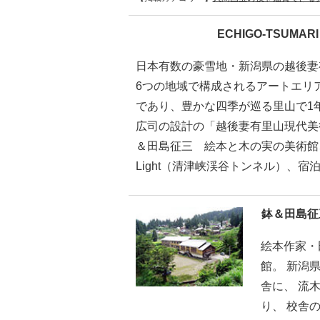
ECHIGO-TSUMARI 
日本有数の豪雪地・新潟県の越後妻
6つの地域で構成されるアートエリ
であり、豊かな四季が巡る里山で1
広司の設計の「越後妻有里山現代美術
＆田島征三 絵本と木の実の美術館、内
Light（清津峡渓谷トンネル）、
鉢＆田島征
絵本作家・
館。 新潟
舎に、 流
り、 校舎