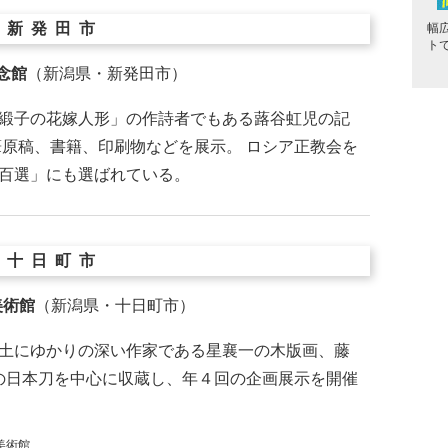
新発田市
幅
ト
念館
（新潟県・新発田市）
緞子の花嫁人形」の作詩者でもある蕗谷虹児の記
筆原稿、書籍、印刷物などを展示。 ロシア正教会を
百選」にも選ばれている。
十日町市
美術館
（新潟県・十日町市）
土にゆかりの深い作家である星襄一の木版画、藤
次の日本刀を中心に収蔵し、年４回の企画展示を開催
美術館