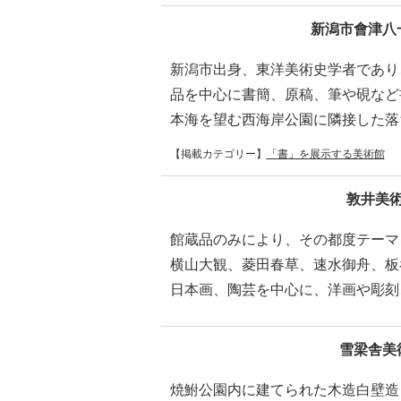
新潟市會津八
新潟市出身、東洋美術史学者であり
品を中心に書簡、原稿、筆や硯など
本海を望む西海岸公園に隣接した落
【掲載カテゴリー】
「書」を展示する美術館
敦井美
館蔵品のみにより、その都度テーマ
横山大観、菱田春草、速水御舟、板
日本画、陶芸を中心に、洋画や彫刻
雪梁舎美
焼鮒公園内に建てられた木造白壁造