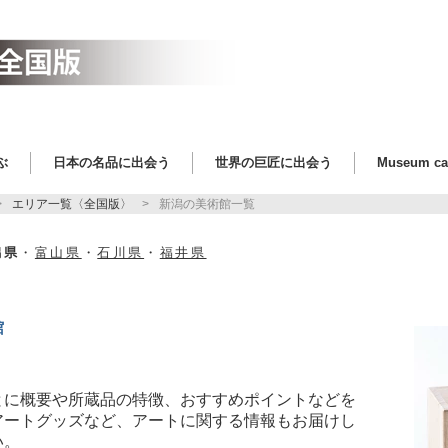
ぶ
日本の名品に出会う
世界の巨匠に出会う
Museum c
エリア一覧〈全国版〉
新潟の美術館一覧
潟県
・
富山県
・
石川県
・
福井県
館
とに概要や所蔵品の特徴、おすすめポイントなどを
アートグッズなど、アートに関する情報もお届けし
い。