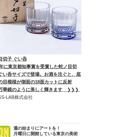
目切子 ぐい呑
23年に東京都知事賞を受賞した蛇ノ目切
ぐい呑サイズで登場。お酒を注ぐと、底
の目模様が側面の18面カットに反射
万華鏡のように美しく輝きます
❯❯❯
SS-LAB株式会社
週の始まりにアートを！
月曜日に開館している東京の美術