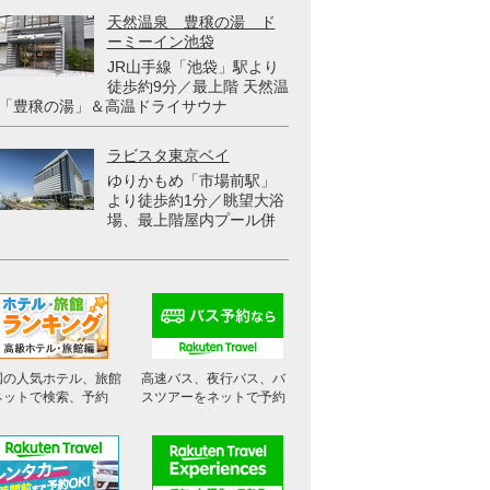
天然温泉 豊穣の湯 ド
ーミーイン池袋
JR山手線「池袋」駅より
徒歩約9分／最上階 天然温
「豊穣の湯」＆高温ドライサウナ
ラビスタ東京ベイ
ゆりかもめ「市場前駅」
より徒歩約1分／眺望大浴
場、最上階屋内プール併
国の人気ホテル、旅館
高速バス、夜行バス、バ
ネットで検索、予約
スツアーをネットで予約