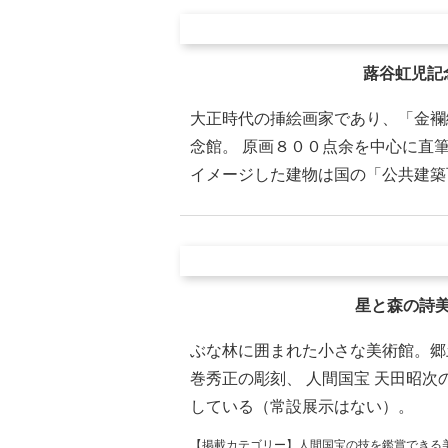
蕗谷虹児記
大正時代の挿絵画家であり、「金襴
念館。 原画８００点余を中心に直
イメージした建物は国の「公共建築
星と森の詩
ぶな林に囲まれた小さな美術館。郷
巻秀正の彫刻、 人間国宝 天田昭
している（常設展示はない）。
【掲載カテゴリー】
人間国宝の技を鑑賞できる