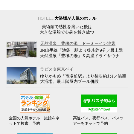
大浴場が人気のホテル
HOTEL...
美術館で感性を磨いた後は
大きな湯船で心身を解き放つ
天然温泉 豊穣の湯 ドーミーイン池袋
JR山手線「池袋」駅より徒歩約9分／最上階
天然温泉「豊穣の湯」＆高温ドライサウナ
ラビスタ東京ベイ
ゆりかもめ「市場前駅」より徒歩約1分／眺望
大浴場、最上階屋内プール併設
全国の人気ホテル、旅館をネ
高速バス、夜行バス、バスツ
ットで検索、予約
アーをネットで予約