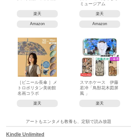
ミュージアム
楽天
楽天
Amazon
Amazon
［ビニール長傘 ］メ
スマホケース 伊藤
トロポリタン美術館
若冲「鳥獣花木図屏
名画コラボ
風 」
楽天
楽天
アートもエンタメも教養も、定額で読み放題
Kindle Unlimited