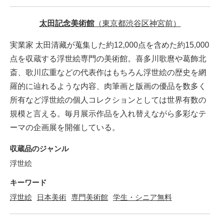
太田記念美術館
（東京都渋谷区神宮前）
実業家 太田清藏が蒐集した約12,000点を含めた約15,000
点を収蔵する浮世絵専門の美術館。喜多川歌麿や葛飾北
斎、歌川広重などの代表作はもちろん浮世絵の歴史を網
羅的に辿れるような内容、肉筆画と版画の優品を数多く
所有など浮世絵の個人コレクションとしては世界有数の
規模と言える。毎月展示作品を入れ替えながら多彩なテ
ーマの企画展を開催している。
収蔵品のジャンル
浮世絵
キーワード
浮世絵
日本美術
専門美術館
学生・シニア無料