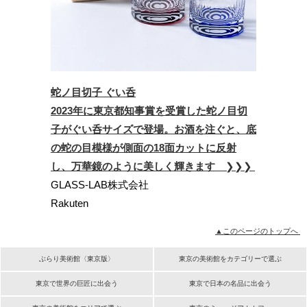
蛇ノ目切子 ぐい呑
2023年に東京都知事賞を受賞した蛇ノ目切
子がぐい呑サイズで登場。お酒を注ぐと、底
の蛇の目模様が側面の18面カットに反射
し、万華鏡のように美しく輝きます
❯❯❯
GLASS-LAB株式会社
Rakuten
▲このページのトップへ
ぶらり美術館〈東京版〉
東京の美術館をカテゴリーで選ぶ
東京で世界の巨匠に出会う
東京で日本の名品に出会う