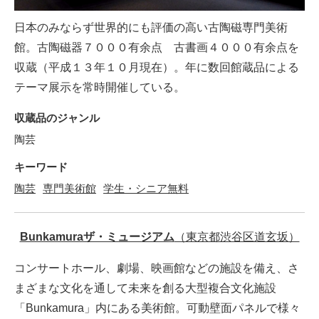
日本のみならず世界的にも評価の高い古陶磁専門美術
館。古陶磁器７０００有余点 古書画４０００有余点を
収蔵（平成１３年１０月現在）。年に数回館蔵品による
テーマ展示を常時開催している。
収蔵品のジャンル
陶芸
キーワード
陶芸
専門美術館
学生・シニア無料
Bunkamuraザ・ミュージアム
（東京都渋谷区道玄坂）
コンサートホール、劇場、映画館などの施設を備え、さ
まざまな文化を通して未来を創る大型複合文化施設
「Bunkamura」内にある美術館。可動壁面パネルで様々