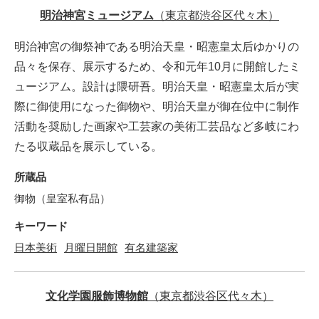
明治神宮ミュージアム
（東京都渋谷区代々木）
明治神宮の御祭神である明治天皇・昭憲皇太后ゆかりの
品々を保存、展示するため、令和元年10月に開館したミ
ュージアム。設計は隈研吾。明治天皇・昭憲皇太后が実
際に御使用になった御物や、明治天皇が御在位中に制作
活動を奨励した画家や工芸家の美術工芸品など多岐にわ
たる収蔵品を展示している。
所蔵品
御物（皇室私有品）
キーワード
日本美術
月曜日開館
有名建築家
文化学園服飾博物館
（東京都渋谷区代々木）