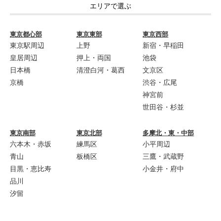
エリアで選ぶ
東京都心部
東京東部
東京西部
東京駅周辺
上野
新宿・早稲田
皇居周辺
押上・両国
池袋
日本橋
清澄白河・葛西
文京区
京橋
渋谷・広尾
神宮前
世田谷・杉並
東京南部
東京北部
多摩北・東・中部
六本木・赤坂
練馬区
小平周辺
青山
板橋区
三鷹・武蔵野
目黒・恵比寿
小金井・府中
品川
汐留