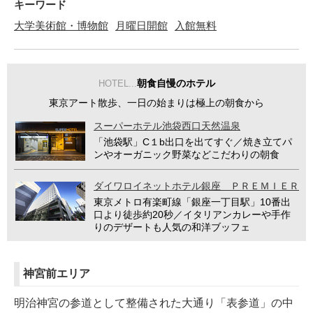
キーワード
大学美術館・博物館
月曜日開館
入館無料
朝食自慢のホテル
HOTEL...
東京アート散歩、一日の始まりは極上の朝食から
スーパーホテル池袋西口天然温泉
「池袋駅」C１b出口を出てすぐ／焼き立てパ
ンやオーガニック野菜などこだわりの朝食
ダイワロイネットホテル銀座 ＰＲＥＭＩＥＲ
東京メトロ有楽町線「銀座一丁目駅」10番出
口より徒歩約20秒／イタリアンカレーや手作
りのデザートも人気の和洋ブッフェ
神宮前エリア
明治神宮の参道として整備された大通り「表参道」の中