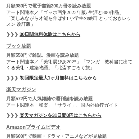
月額980円で電子書籍200万冊を読み放題
アート関連本／「ゴッホ画集2023年版: 生涯と800作品」
「楽しみながら才能を伸ばす! 小学生の絵画 とっておきレッ
スン 改訂版」
❯❯❯
30日間無料体験はこちらから
ブック放題
月額550円で雑誌、漫画を読み放題
アート関連本／「美術展ぴあ2025」「マンガ 教科書に出て
くる美術・建築物語」「北斎すごろく旅」
❯❯❯
初回限定最大1ヶ月無料はこちらから
楽天マガジン
月額572円で人気雑誌や週刊誌を読み放題
アート関連本「和楽」「サライ」、国内外旅行ガイド
❯❯❯
楽天マガジンを31日間0円はこちらから
Amazonプライムビデオ
月額600円で映画・ドラマ・アニメなどが見放題