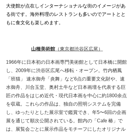
大使館が点在しインターナショナルな街のイメージがあ
る街です。海外料理のレストランも多いのでアートとと
もに食文化も楽しめます。
山種美術館
（東京都渋谷区広尾）
1966年に日本初の日本画専門美術館として日本橋に開館
し、2009年に渋谷区広尾へ移転・オープン。竹内栖鳳
「班猫」 速水御舟「炎舞」など6点の重要文化財や、速
水御舟、川合玉堂、奥村土牛など日本画壇を代表する巨
匠の作品をはじめ近代・現代日本画を中心に約1800余点
を収蔵。これらの作品は、独自の照明システムを完備
し、ゆったりとした展示室で鑑賞でき、年5〜6回の企画
展を通じて順次公開されている。館内の「Cafe 椿」で
は、展覧会ごとに展示作品をモチーフにしたオリジナル