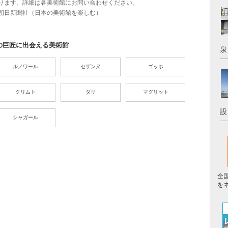
ります。詳細は各美術館にお問い合わせください。
・朝日新聞社（日本の美術館を楽しむ）
の巨匠に出会える美術館
泉
ルノワール
セザンヌ
ゴッホ
クリムト
ダリ
マグリット
設
シャガール
全
を