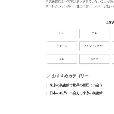
※美術館によって常設展示されていないことがあ
※コレクション調べ：各美術館ホームページ他
世界
ミレー
モネ
ボナール
カンディンスキー
ミロ
ピカソ
check
おすすめカテゴリー
東京の美術館で世界の巨匠に出会う
日本の名品に出会える東京の美術館