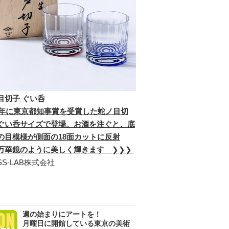
目切子 ぐい呑
23年に東京都知事賞を受賞した蛇ノ目切
ぐい呑サイズで登場。お酒を注ぐと、底
の目模様が側面の18面カットに反射
万華鏡のように美しく輝きます
❯❯❯
SS-LAB株式会社
週の始まりにアートを！
月曜日に開館している東京の美術