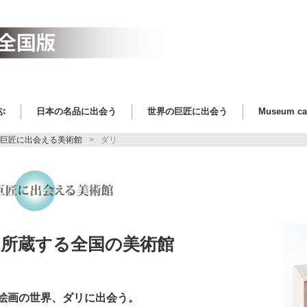
ぶ
日本の名品に出会う
世界の巨匠に出会う
Museum c
巨匠に出会える美術館
ダリ
所蔵
全国
美術館
を
する
の
絵画の世界、ダリに出会う。