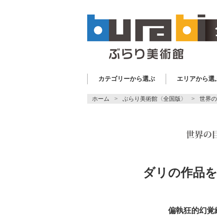
カテゴリーから選ぶ
エリアから選
ホーム
ぶらり美術館〈全国版〉
世界の
ダリ
作品
の
偏執狂的幻覚