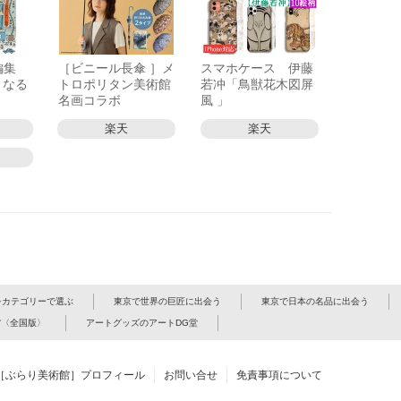
別編集
［ビニール長傘 ］メ
スマホケース 伊藤
くなる
トロポリタン美術館
若冲「鳥獣花木図屏
名画コラボ
風 」
楽天
楽天
をカテゴリーで選ぶ
東京で世界の巨匠に出会う
東京で日本の名品に出会う
館〈全国版〉
アートグッズのアートDG堂
［ぶらり美術館］プロフィール
お問い合せ
免責事項について