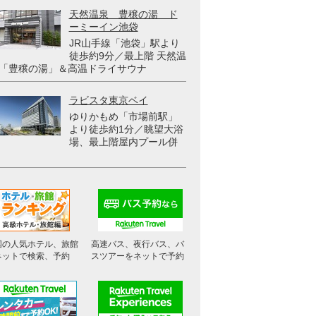
天然温泉 豊穣の湯 ド
ーミーイン池袋
JR山手線「池袋」駅より
徒歩約9分／最上階 天然温
「豊穣の湯」＆高温ドライサウナ
ラビスタ東京ベイ
ゆりかもめ「市場前駅」
より徒歩約1分／眺望大浴
場、最上階屋内プール併
国の人気ホテル、旅館
高速バス、夜行バス、バ
ネットで検索、予約
スツアーをネットで予約