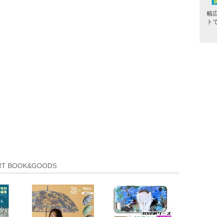
幅
ト
RT BOOK&GOODS