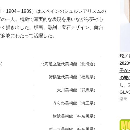
alí・1904～1989）はスペインのシュルレアリスムの
家の一人。精緻で写実的な表現を用いながら夢や心
多く描き出した。版画、彫刻、宝石デザイン、舞台
ど多岐にわたって活躍した。
蛇ノ
20
ズ
北海道立近代美術館
（北海道）
子が
諸橋近代美術館
（福島県）
の蛇
し、
大川美術館（群馬県）
GLA
楽天
うらわ美術館
（埼玉県）
横浜美術館
（神奈川県）
ポーラ美術館
（神奈川県）