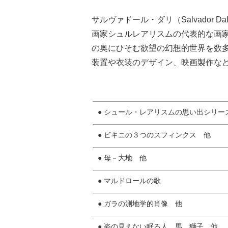
サルヴァドール・ダリ（Salvador D
画家シュルレアリスムの代表的な画
の奥にひそむ欲望の幻想的世界を数
装置や衣装のデザイン、映画製作な
● シュール・レアリスムの思い出シリー
● ビキニの３つのスフィンクス 他
● 母－大地 他
● マルドロールの歌
● ガラの測地学的肖像 他
● 姿の見えない眠る人、馬、獅子 他