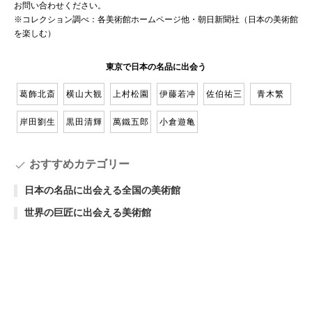
お問い合わせください。
※コレクション調べ：各美術館ホームページ他・朝日新聞社（日本の美術館
を楽しむ）
東京で日本の名品に出会う
葛飾北斎
横山大観
上村松園
伊藤若冲
佐伯祐三
青木繁
岸田劉生
黒田清輝
萬鐵五郎
小倉遊亀
おすすめカテゴリー
check
日本の名品に出会える全国の美術館
世界の巨匠に出会える美術館