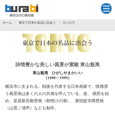
ホーム
東京で日本の名品に出会う
東山魁夷
詩情豊かな美しい風景が素敵 東山魁夷
東山魁夷 ひがしやまかいい
（1908～1999）
横浜市に生まれる。戦後を代表する日本画家で、情感漂
う風景画は多くの人の共感を呼んでいる。道、 残照を始
め、皇居新宮殿壁画（朝明けの潮）、唐招提寺障壁画
（山雲／濤声）なども制作。