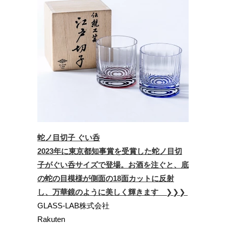
蛇ノ目切子 ぐい呑
2023年に東京都知事賞を受賞した蛇ノ目切
子がぐい呑サイズで登場。お酒を注ぐと、底
の蛇の目模様が側面の18面カットに反射
し、万華鏡のように美しく輝きます
❯❯❯
GLASS-LAB株式会社
Rakuten