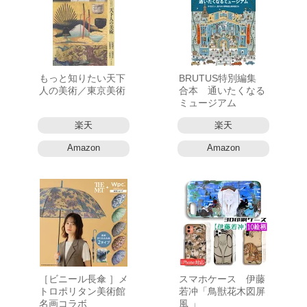
もっと知りたい天下
BRUTUS特別編集
人の美術／東京美術
合本 通いたくなる
ミュージアム
楽天
楽天
Amazon
Amazon
［ビニール長傘 ］メ
スマホケース 伊藤
トロポリタン美術館
若冲「鳥獣花木図屏
名画コラボ
風 」