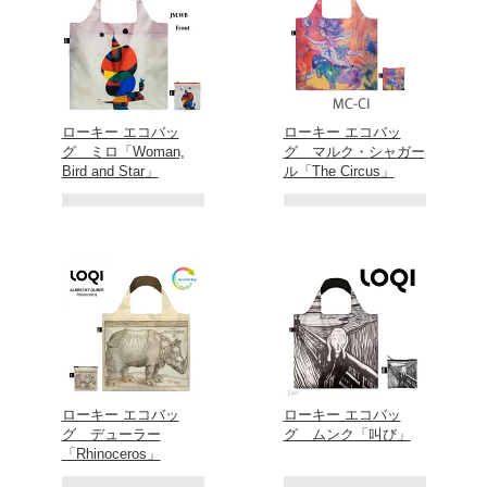
ローキー エコバッ
ローキー エコバッ
グ ミロ「Woman,
グ マルク・シャガー
Bird and Star」
ル「The Circus」
ローキー エコバッ
ローキー エコバッ
グ デューラー
グ ムンク「叫び」
「Rhinoceros」